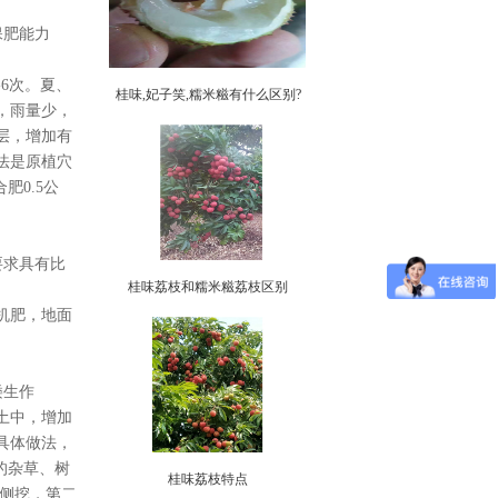
保肥能力
6次。夏、
桂味,妃子笑,糯米糍有什么区别?
，雨量少，
层，增加有
法是原植穴
肥0.5公
要求具有比
桂味荔枝和糯米糍荔枝区别
机肥，地面
矮生作
土中，增加
具体做法，
右的杂草、树
桂味荔枝特点
西侧挖，第二