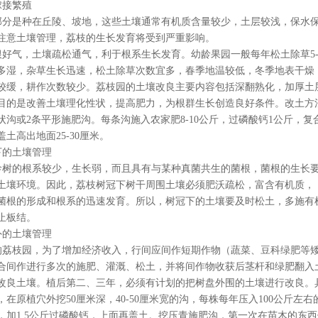
接繁殖
分是种在丘陵、坡地，这些土壤通常有机质含量较少，土层较浅，保水
注意土壤管理，荔枝的生长发育将受到严重影响。
好气，土壤疏松通气，利于根系生长发育。幼龄果园一般每年松土除草5-
多湿，杂草生长迅速，松土除草次数宜多，春季地温较低，冬季地表干燥
较缓，耕作次数较少。荔枝园的土壤改良主要内容包括深翻熟化，加厚土
目的是改善土壤理化性状，提高肥力，为根群生长创造良好条件。改土方
状沟或2条平形施肥沟。每条沟施入农家肥8-10公斤，过磷酸钙1公斤，复合
土高出地面25-30厘米。
的土壤管理
树的根系较少，生长弱，而且具有与某种真菌共生的菌根，菌根的生长
土壤环境。因此，荔枝树冠下树干周围土壤必须肥沃疏松，富含有机质，
菌根的形成和根系的迅速发育。所以，树冠下的土壤要及时松土，多施有
止板结。
的土壤管理
荔枝园，为了增加经济收入，行间应间作短期作物（蔬菜、豆科绿肥等
合间作进行多次的施肥、灌溉、松土，并将间作物收获后茎杆和绿肥翻入
改良土壤。植后第二、三年，必须有计划的把树盘外围的土壤进行改良。
，在原植穴外挖50厘米深，40-50厘米宽的沟，每株每年压入100公斤左
，加1.5公斤过磷酸钙，上面再盖土。挖压青施肥沟，第一次在苗木的东