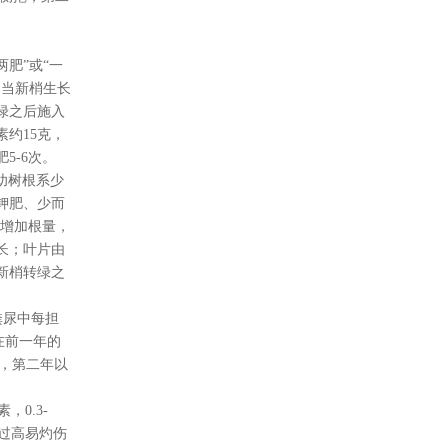
肥”或“一
；当新梢生长
绿之后施入
约15克，
5-6次。
幼树根系少
钾肥、少而
以增加根量，
长；叶片由
新梢转绿之
粪尿中每担
在前一年的
施，第二年以
0.3-
度过高易灼伤