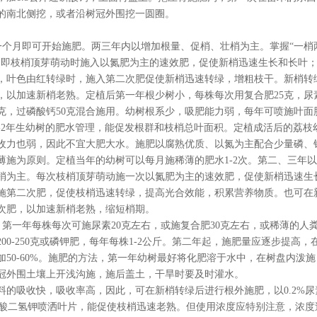
的南北侧挖，或者沿树冠外围挖一圆圈。
个月即可开始施肥。两三年内以增加根量、促梢、壮梢为主。掌握“一梢两
，即枝梢顶芽萌动时施入以氮肥为主的速效肥，促使新梢迅速生长和长叶
，叶色由红转绿时，施入第二次肥促使新梢迅速转绿，增粗枝干。新梢转
，以加速新梢老熟。定植后第一年根少树小，每株每次用复合肥25克，尿素
0克，过磷酸钙50克混合施用。幼树根系少，吸肥能力弱，每年可喷施叶面肥
-2年生幼树的肥水管理，能促发根群和枝梢总叶面积。定植成活后的荔枝
收力也弱，因此不宜大肥大水。施肥以腐熟优质、以氮为主配合少量磷、
薄施为原则。定植当年的幼树可以每月施稀薄的肥水1-2次。第二、三年
梢为主。每次枝梢顶芽萌动施一次以氮肥为主的速效肥，促使新梢迅速生
施第二次肥，促使枝梢迅速转绿，提高光合效能，积累营养物质。也可在
次肥，以加速新梢老熟，缩短梢期。
第一年每株每次可施尿素20克左右，或施复合肥30克左右，或稀薄的人
200-250克或磷钾肥，每年每株1-2公斤。第二年起，施肥量应逐步提高，
加50-60%。施肥的方法，第一年幼树最好将化肥溶于水中，在树盘内泼
冠外围土壤上开浅沟施，施后盖土，干旱时要及时灌水。
料的吸收快，吸收率高，因此，可在新梢转绿后进行根外施肥，以0.2%尿素，
的磷酸二氢钾喷洒叶片，能促使枝梢迅速老熟。但使用浓度应特别注意，浓