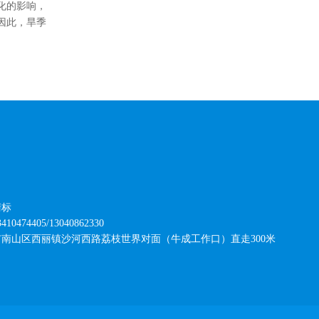
化的影响，
因此，旱季
清标
474405/13040862330
市南山区西丽镇沙河西路荔枝世界对面（牛成工作口）直走
300
米