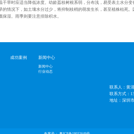
温干旱时应适当降低浓度。幼龄荔枝树根系弱，分布浅，易受表土水分变
旱的情况下，如土壤水分过少，将抑制枝梢的萌发生长，甚至植株枯死。
溉保湿。雨季则要注意排除积水。
成功案例
新闻中心
新闻中心
行业动态
联系人：黄
联系方式：13410
地址：深圳
备案号：
粤ICP备18032649号