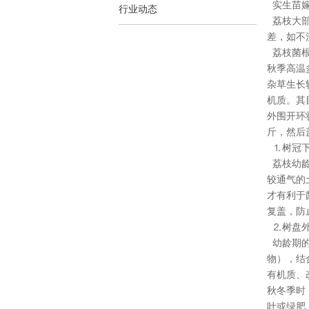
实生苗嫁
行业动态
荔枝大部
差，如不
荔枝菌根
秋季高温
杂草生长
机质。其
外围开环
斤，然后盖
⒈树冠下
荔枝幼龄
较通气的
才有利于
复盖，防
⒉树盘外
幼龄期的
物），结
有机质、
秋冬季时
叶或绿肥