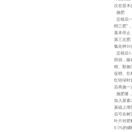
次在苗木
施肥
定植后一
梢三肥”
基本停止
第三次肥
氯化钾1
定植后1
而弱，吸
精、勤施
促梢、壮
红转绿时
后再施一
施肥量，
加入尿素
基础上增
后可在树
叶片对肥
0.5%