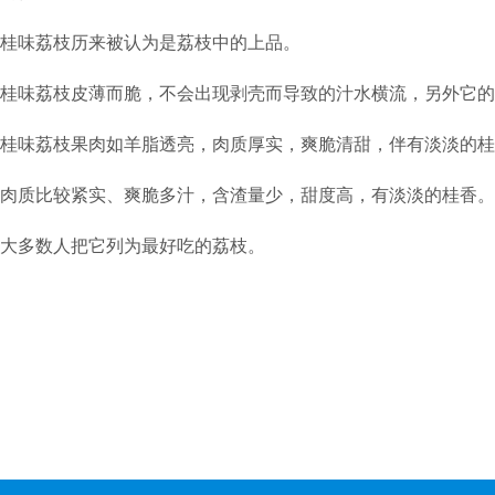
桂味荔枝历来被认为是荔枝中的上品。
桂味荔枝皮薄而脆，不会出现剥壳而导致的汁水横流，另外它的
桂味荔枝果肉如羊脂透亮，肉质厚实，爽脆清甜，伴有淡淡的桂
肉质比较紧实、爽脆多汁，含渣量少，甜度高，有淡淡的桂香。
大多数人把它列为最好吃的荔枝。