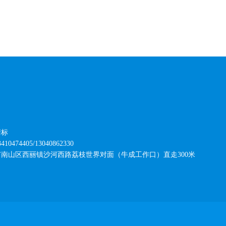
清标
474405/13040862330
市南山区西丽镇沙河西路荔枝世界对面（牛成工作口）直走
300
米