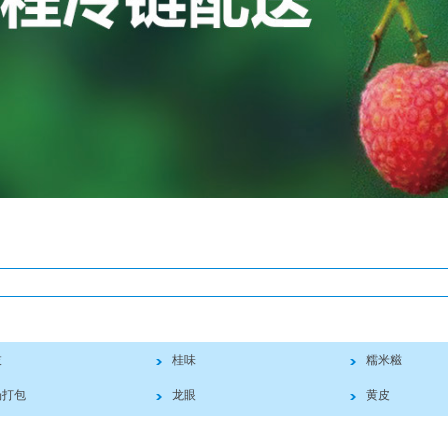
枝
桂味
糯米糍
场打包
龙眼
黄皮